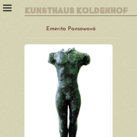
Start
Emerita Pansowová
Angebot
Künstler_innen der Galerie
Kedron Barrett
Gertraude Bauer
Falko Behrendt
Marguerite Blume-Cárdenas
Inga Carrière
Sonja Eschefeld