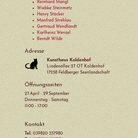
Reinhard Stangl
Wiebke Steinmetz
DSVGO
Henry Stöcker
Manfred Strehlau
Verein
Gertraud Wendlandt
Karlheinz Wenzel
Berndt Wilde
Archiv
Adresse
Kunsthaus Koldenhof
Lindenallee 27 OT Koldenhof
17258 Feldberger Seenlandschaft
Öffnungszeiten
27.April - 29.September
Donnerstag - Samstag
11:00 - 17:00
Kontakt
Tel.
: 039820 337980