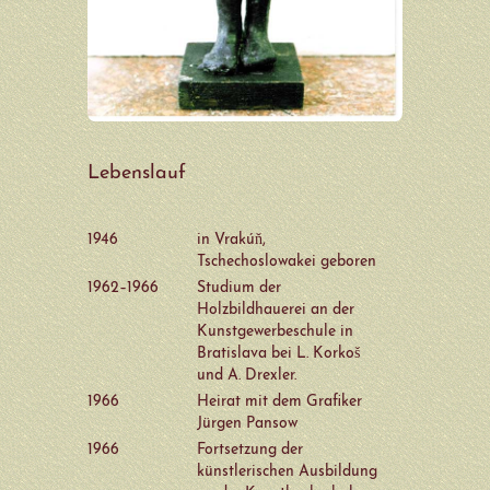
Rainer Fest
Inge Flierl
Marco Flierl
Friedrich-Wilhelm Fretwurst
Lebenslauf
Antje Fretwurst-Colberg
1946
in Vrakúň,
Gerd Frick
Tschechoslowakei geboren
1962–1966
Studium der
Wolfgang Friedrich
Holzbildhauerei an der
Kunstgewerbeschule in
Hans-Hendrik Grimmling
Bratislava bei L. Korkoš
und A. Drexler.
Sylvia Hagen
1966
Heirat mit dem Grafiker
Rosa Hentrich
Jürgen Pansow
1966
Fortsetzung der
Volker Henze
künstlerischen Ausbildung