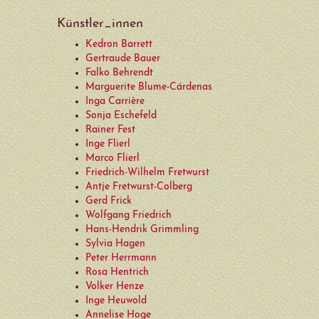
Joachim Lautenschläger
Künstler_innen
Claus Lindner
Kedron Barrett
Gertraude Bauer
Barbara Löffler
Falko Behrendt
Marguerite Blume-Cárdenas
Robert Metzkes
Inga Carrière
Sonja Eschefeld
Barbara Müller-Kageler
Rainer Fest
Inge Flierl
Sabine Naumann
Marco Flierl
Friedrich-Wilhelm Fretwurst
Sven Ochsenreither
Antje Fretwurst-Colberg
Gerd Frick
Emerita Pansowová
Wolfgang Friedrich
Hans-Hendrik Grimmling
Oscer Pioppi
Sylvia Hagen
Peter Herrmann
Barbara Putbrese
Rosa Hentrich
Volker Henze
Hans Scheib
Inge Heuwold
Annelise Hoge