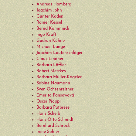
Hans-Otto Schmidt
Andreas Homberg
Joachim John
Bernhard Schrock
Günter Kaden
Rainer Kessel
Irene Sohler
Bernd Kommnick
Ingo Kraft
Reinhard Stangl
Gudrun Kühne
Michael Lange
Wiebke Steinmetz
Joachim Lautenschläger
Claus Lindner
Henry Stöcker
Barbara Löffler
Robert Metzkes
Manfred Strehlau
Barbara Müller-Kageler
Sabine Naumann
Gertraud Wendlandt
Sven Ochsenreither
Emerita Pansowová
Karlheinz Wenzel
Oscer Pioppi
Barbara Putbrese
Berndt Wilde
Hans Scheib
Hans-Otto Schmidt
Kontakt
Bernhard Schrock
Irene Sohler
Impressum