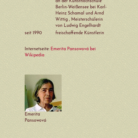
an der Kunsthochschule
Peter Herrmann
Berlin-Weißensee bei Karl-
Heinz Schamal und Arnd
Inge Heuwold
Wittig , Meisterschülerin
von Ludwig Engelhardt
Annelise Hoge
seit 1990
freischaffende Künstlerin
Andreas Homberg
Internetseite:
Emerita Pansowová bei
Joachim John
Wikipedia
Günter Kaden
Rainer Kessel
Bernd Kommnick
Ingo Kraft
Emerita
Gudrun Kühne
Pansowová
Michael Lange